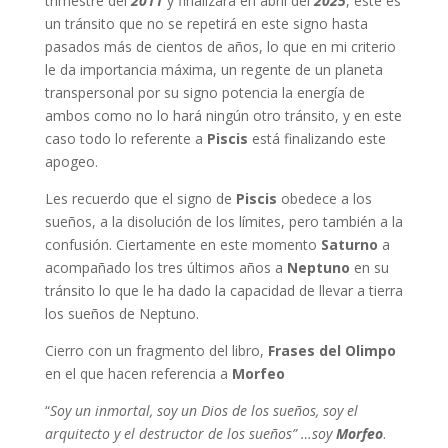
trimestre del
2011
y finalizara en abril del
2025
, este es
un tránsito que no se repetirá en este signo hasta
pasados más de cientos de años, lo que en mi criterio
le da importancia máxima, un regente de un planeta
transpersonal por su signo potencia la energía de
ambos como no lo hará ningún otro tránsito, y en este
caso todo lo referente a
Piscis
está finalizando este
apogeo.
Les recuerdo que el signo de
Piscis
obedece a los
sueños, a la disolución de los límites, pero también a la
confusión. Ciertamente en este momento
Saturno
a
acompañado los tres últimos años a
Neptuno
en su
tránsito lo que le ha dado la capacidad de llevar a tierra
los sueños de Neptuno.
Cierro con un fragmento del libro,
Frases del Olimpo
en el que hacen referencia a
Morfeo
“
Soy un inmortal, soy un Dios de los sueños, soy el
arquitecto y el destructor de los sueños” …soy
Morfeo
.