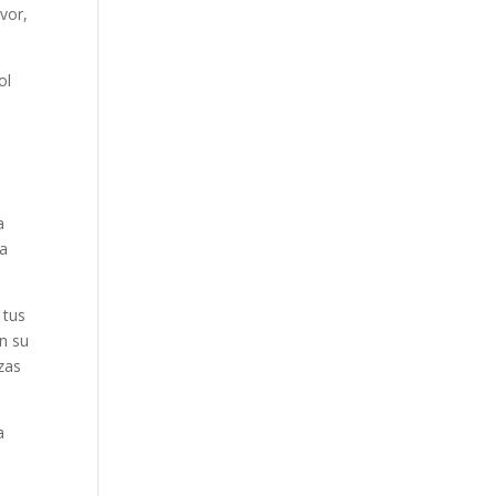
vor,
ol
a
la
 tus
n su
zas
a