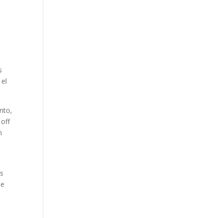
s
 el
nto,
 off
n
as
ue