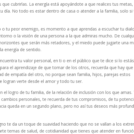
 que cubrirlas. La energía está apoyándote a que realices tus metas,
u día. No todo es estar dentro de casa o atender a la familia, solo si
.
o o tu peor enemigo, es momento a que aprendas a escuchar tu dial
entorno o la visión de una persona a la que admiras mucho. De cualqu
 horizontes que serán más retadores, y el miedo puede jugarte una m
la energía de sentido.
cuentra tu valor personal, en ti o en el público que te dice si lo está
 para el aprendizaje de que tomar de los otros, recuerda que hay que
 de empatía del otro, no porque sean familia, hijos, parejas estos
ue logran verte desde el amor y todo tu ser.
n el logro de tu familia, de la relación de inclusión con los que amas.
s cambios personales, te recuerda de tus compromisos, de tu potenci
esencia queda en un segundo plano, pero no así tus deseos más profun
gno te da un toque de suavidad haciendo que no se vallan a los extr
arte temas de salud, de cotidianidad que tienes que atender en funció