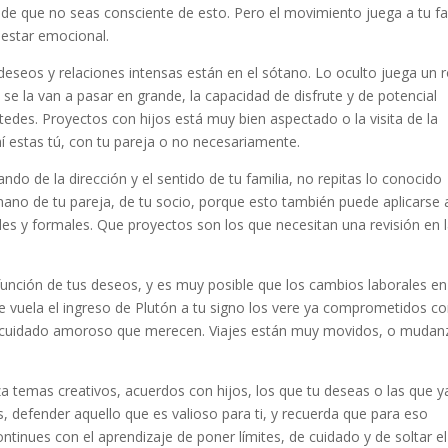
e que no seas consciente de esto. Pero el movimiento juega a tu fa
nestar emocional.
deseos y relaciones intensas están en el sótano. Lo oculto juega un r
 se la van a pasar en grande, la capacidad de disfrute y de potencial
ustedes. Proyectos con hijos está muy bien aspectado o la visita de la
í estas tú, con tu pareja o no necesariamente.
do de la dirección y el sentido de tu familia, no repitas lo conocido
 mano de tu pareja, de tu socio, porque esto también puede aplicarse 
es y formales. Que proyectos son los que necesitan una revisión en 
unción de tus deseos, y es muy posible que los cambios laborales en
e vuela el ingreso de Plutón a tu signo los vere ya comprometidos co
el cuidado amoroso que merecen. Viajes están muy movidos, o mudan
za temas creativos, acuerdos con hijos, los que tu deseas o las que y
s, defender aquello que es valioso para ti, y recuerda que para eso
inues con el aprendizaje de poner límites, de cuidado y de soltar el