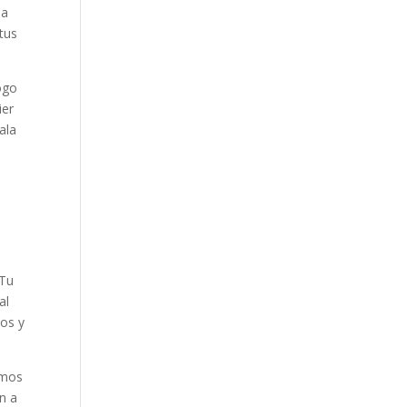
 a
 tus
ogo
ier
ala
s
 Tu
al
dos y
emos
n a