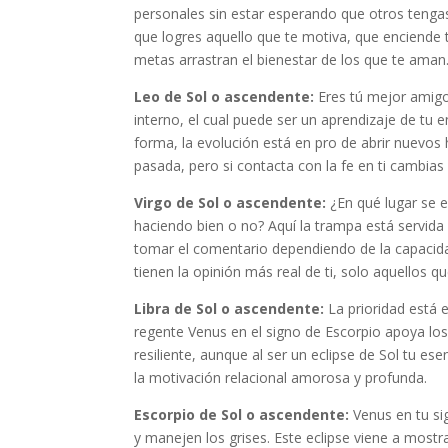
personales sin estar esperando que otros tengas
que logres aquello que te motiva, que enciende t
metas arrastran el bienestar de los que te aman
Leo de Sol o ascendente:
Eres tú mejor amig
interno, el cual puede ser un aprendizaje de tu 
forma, la evolución está en pro de abrir nuevos
pasada, pero si contacta con la fe en ti cambias 
Virgo de Sol o ascendente:
¿En qué lugar se en
haciendo bien o no? Aquí la trampa está servida
tomar el comentario dependiendo de la capacidad
tienen la opinión más real de ti, solo aquellos q
Libra de Sol o ascendente:
La prioridad está e
regente Venus en el signo de Escorpio apoya lo
resiliente, aunque al ser un eclipse de Sol tu 
la motivación relacional amorosa y profunda.
Escorpio de Sol o ascendente:
Venus en tu si
y manejen los grises. Este eclipse viene a mostr