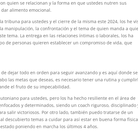
con quien se relacionan y la forma en que ustedes nutren sus
a dar alimento emocional.
a tribuna para ustedes y el cierre de la misma este 2024, los he vi
 la manipulación, la confrontación y el tema de quien manda a qui
te tema. La entrega en las relaciones íntimas o laborales, los ha
tipo de personas quieren establecer un compromiso de vida, que
de dejar todo en orden para seguir avanzando y es aquí donde se
 cabo las metas que deseas, es necesario tener una rutina y cumplirl
rande el fruto de su impecabilidad.
utoniano para ustedes, pero los ha hecho resiliente en el área de
nfocados y determinados, siendo un coach riguroso, disciplinado 
para salir victoriosos. Por otro lado, también puedo tratarse de un
 al descubierto temas a cuidar para así estar en buena forma físic
 estado poniendo en marcha los últimos 4 años.