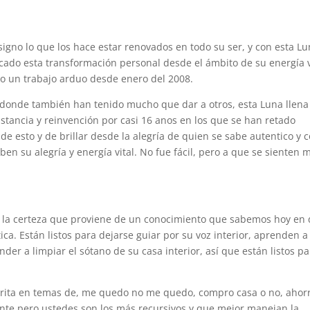
igno lo que los hace estar renovados en todo su ser, y con esta L
icado esta transformación personal desde el ámbito de su energía v
o un trabajo arduo desde enero del 2008.
s donde también han tenido mucho que dar a otros, esta Luna llena
tancia y reinvención por casi 16 anos en los que se han retado
de esto y de brillar desde la alegría de quien se sabe autentico y 
en su alegría y energía vital. No fue fácil, pero a que se sienten 
con la certeza que proviene de un conocimiento que sabemos hoy en 
a. Están listos para dejarse guiar por su voz interior, aprenden a
der a limpiar el sótano de su casa interior, así que están listos p
rita en temas de, me quedo no me quedo, compro casa o no, ahor
ante pero ustedes son los más recursivos y que mejor manejan la