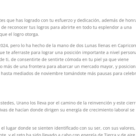
ntes que has logrado con tu esfuerzo y dedicación, además de honr
 de reconocer tus logros para abrirte en todo tu esplendor a una
que el logro otorga.
 2024, pero lo ha hecho de la mano de dos Lunas llenas en Capricor
e te aferraste para lograr una posición importante a nivel persona
de ti, de consentirte de sentirte cómoda en tu piel ya que viene
o más de una frontera para abarcar un mercado mayor, y posicion
ar hasta mediados de noviembre tomándote más pausas para celebr
ustedes, Urano los lleva por el camino de la reinvención y este cier
tivas de hacían donde dirigen su energía de crecimiento laboral se
el lugar donde se sienten identificado con su ser, con sus valores,
e, y el reto ha sido llevado a cabo con energía de Tierra y de aire