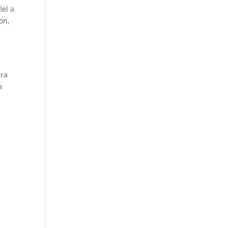
iel a
on,
ara
a
e