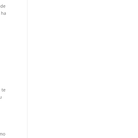
 de
 ha
 te
u
smo