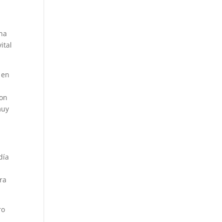
una
ital
 en
con
muy
día
ara
ro