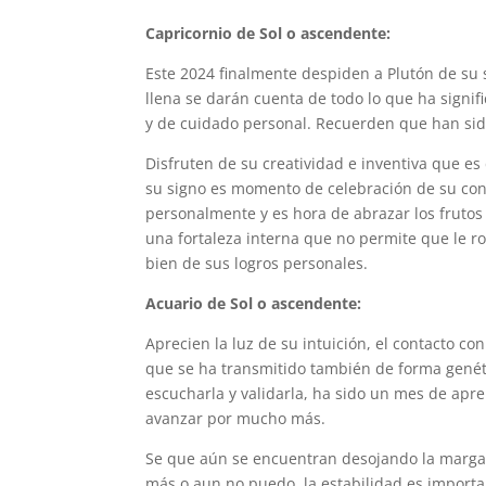
Capricornio de Sol o ascendente:
Este 2024 finalmente despiden a Plutón de su s
llena se darán cuenta de todo lo que ha signif
y de cuidado personal. Recuerden que han sid
Disfruten de su creatividad e inventiva que e
su signo es momento de celebración de su cons
personalmente y es hora de abrazar los frutos 
una fortaleza interna que no permite que le rob
bien de sus logros personales.
Acuario de Sol o ascendente:
Aprecien la luz de su intuición, el contacto 
que se ha transmitido también de forma genétic
escucharla y validarla, ha sido un mes de apren
avanzar por mucho más.
Se que aún se encuentran desojando la marga
más o aun no puedo, la estabilidad es import