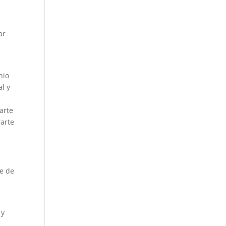
ar
nio
l y
arte
arte
re de
 y
,