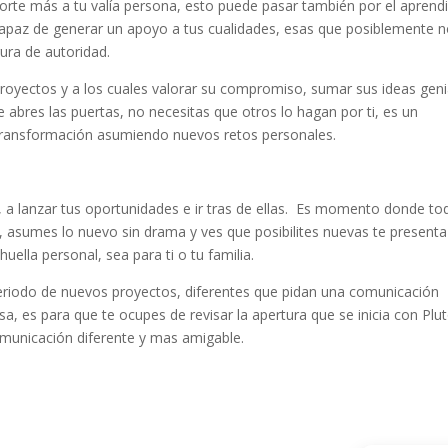
orte más a tu valía persona, esto puede pasar también por el aprend
capaz de generar un apoyo a tus cualidades, esas que posiblemente 
gura de autoridad.
 proyectos y a los cuales valorar su compromiso, sumar sus ideas geni
 abres las puertas, no necesitas que otros lo hagan por ti, es un
ransformación asumiendo nuevos retos personales.
, a lanzar tus oportunidades e ir tras de ellas. Es momento donde to
s, asumes lo nuevo sin drama y ves que posibilites nuevas te presenta
uella personal, sea para ti o tu familia.
periodo de nuevos proyectos, diferentes que pidan una comunicación
sa, es para que te ocupes de revisar la apertura que se inicia con Plu
municación diferente y mas amigable.