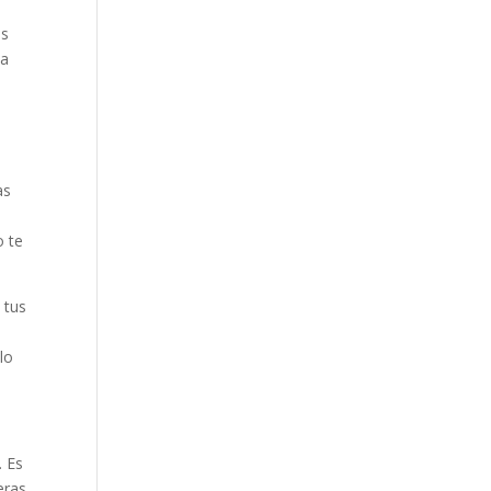
os
ja
as
o te
 tus
lo
. Es
eras