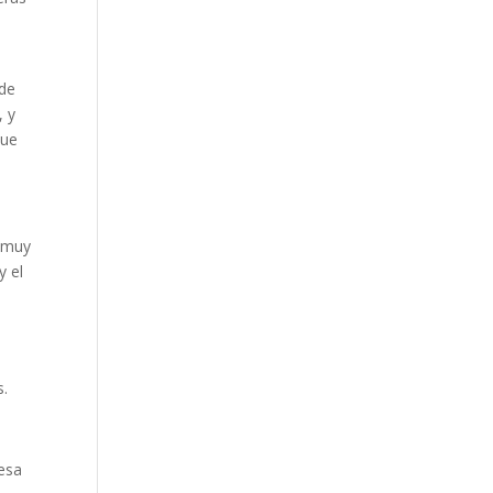
 de
, y
que
e muy
y el
s.
 esa