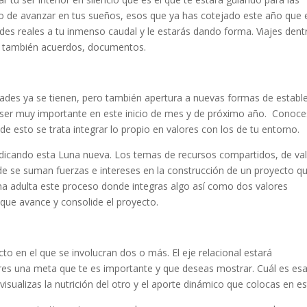
io de avanzar en tus sueños, esos que ya has cotejado este año que 
des reales a tu inmenso caudal y le estarás dando forma. Viajes dent
mo también acuerdos, documentos.
dades ya se tienen, pero también apertura a nuevas formas de establ
 ser muy importante en este inicio de mes y de próximo año. Conoce
 de esto se trata integrar lo propio en valores con los de tu entorno.
ndicando esta Luna nueva. Los temas de recursos compartidos, de va
de se suman fuerzas e intereses en la construcción de un proyecto q
rma adulta este proceso donde integras algo así como dos valores
 que avance y consolide el proyecto.
cto en el que se involucran dos o más. El eje relacional estará
gres una meta que te es importante y que deseas mostrar. Cuál es es
isualizas la nutrición del otro y el aporte dinámico que colocas en es