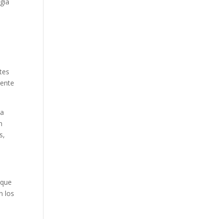
gía
tes
mente
ya
n
s,
oque
n los