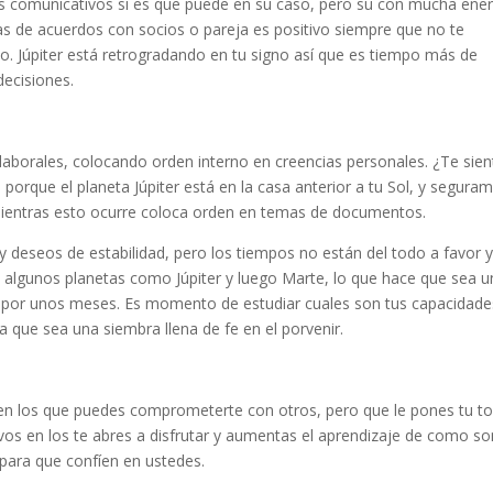
 comunicativos si es que puede en su caso, pero su con mucha ener
mas de acuerdos con socios o pareja es positivo siempre que no te
. Júpiter está retrogradando en tu signo así que es tiempo más de
decisiones.
laborales, colocando orden interno en creencias personales. ¿Te sien
 porque el planeta Júpiter está en la casa anterior a tu Sol, y segura
. Mientras esto ocurre coloca orden en temas de documentos.
y deseos de estabilidad, pero los tiempos no están del todo a favor 
algunos planetas como Júpiter y luego Marte, lo que hace que sea u
n por unos meses. Es momento de estudiar cuales son tus capacidade
a que sea una siembra llena de fe en el porvenir.
en los que puedes comprometerte con otros, pero que le pones tu t
vos en los te abres a disfrutar y aumentas el aprendizaje de como so
para que confíen en ustedes.