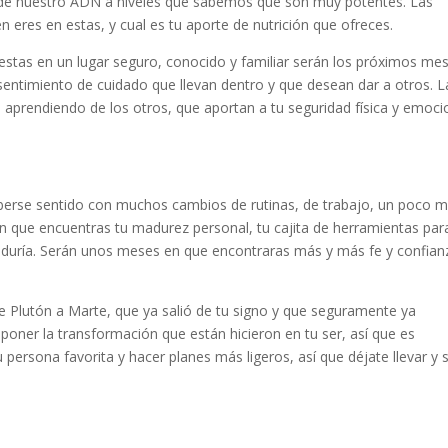
e de nuestro ADN a niveles que sabemos que son muy potentes. Las
n eres en estas, y cual es tu aporte de nutrición que ofreces.
 estas en un lugar seguro, conocido y familiar serán los próximos me
l sentimiento de cuidado que llevan dentro y que desean dar a otros. L
aprendiendo de los otros, que aportan a tu seguridad física y emoci
berse sentido con muchos cambios de rutinas, de trabajo, un poco 
 que encuentras tu madurez personal, tu cajita de herramientas par
iduría. Serán unos meses en que encontraras más y más fe y confian
de Plutón a Marte, que ya salió de tu signo y que seguramente ya
oponer la transformación que están hicieron en tu ser, así que es
persona favorita y hacer planes más ligeros, así que déjate llevar y 