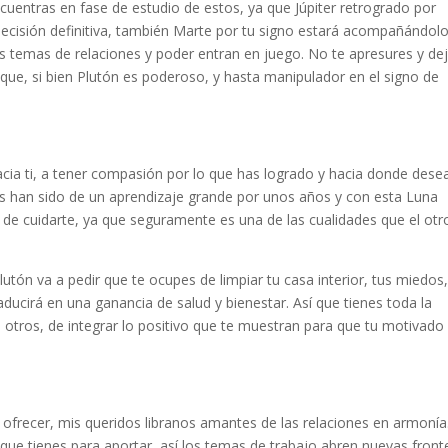
uentras en fase de estudio de estos, ya que Júpiter retrogrado por
ecisión definitiva, también Marte por tu signo estará acompañándol
 temas de relaciones y poder entran en juego. No te apresures y de
ue, si bien Plutón es poderoso, y hasta manipulador en el signo de
ia ti, a tener compasión por lo que has logrado y hacia donde dese
es han sido de un aprendizaje grande por unos años y con esta Luna
 de cuidarte, ya que seguramente es una de las cualidades que el otr
ón va a pedir que te ocupes de limpiar tu casa interior, tus miedos,
aducirá en una ganancia de salud y bienestar. Así que tienes toda la
 otros, de integrar lo positivo que te muestran para que tu motivado 
ofrecer, mis queridos libranos amantes de las relaciones en armonía
ue tienes para aportar, así los temas de trabajo abren nuevas front