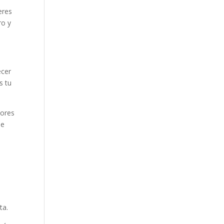
eres
ro y
ecer
s tu
lores
ue
a
ta.