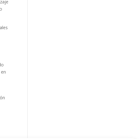
izaje
no
ales
do
 en
tón