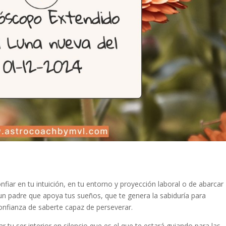
nfiar en tu intuición, en tu entorno y proyección laboral o de abarcar
un padre que apoya tus sueños, que te genera la sabiduría para
confianza de saberte capaz de perseverar.
r tu ser interior en silencio que es el que te estará guiando para las