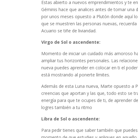
Estas abierto a nuevos emprendimientos y te enc
Géminis hace que analices antes de tomar una d
por unos meses opuesto a Plutón donde aquí los
que se muestren las personas nuevas, recuerda q
Acuario se tiñe de liviandad.
Virgo de Sol o ascendente:
Momento de iniciar un cuidado más amoroso hac
ampliar tus horizontes personales. Las relacion
nueva puedes aprender en colocar en ti el poder
está mostrando al ponerte límites.
Además de esta Luna nueva, Marte opuesto a Plut
creencias que aportan y las que, todo esto se tr
energía para que te ocupes de ti, de aprender de
logres también a tu ritmo
Libra de Sol o ascendente:
Para pedir tienes que saber también que puedes 
momento de que estudies y apliques en aquello q