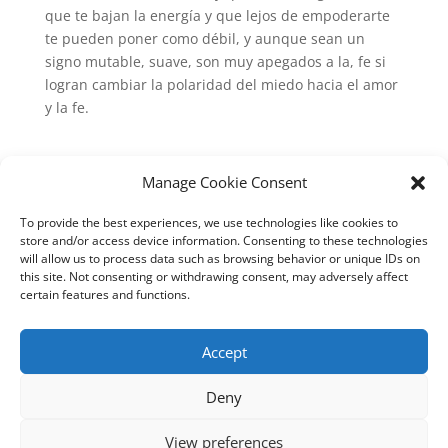
que te bajan la energía y que lejos de empoderarte
te pueden poner como débil, y aunque sean un
signo mutable, suave, son muy apegados a la, fe si
logran cambiar la polaridad del miedo hacia el amor
y la fe.
Manage Cookie Consent
Submit a Comment
To provide the best experiences, we use technologies like cookies to
store and/or access device information. Consenting to these technologies
Lo siento, debes estar
conectado
para publicar un
will allow us to process data such as browsing behavior or unique IDs on
this site. Not consenting or withdrawing consent, may adversely affect
comentario.
certain features and functions.
Este sitio usa Akismet para reducir el spam.
Aprende
cómo se procesan los datos de tus comentarios
.
Accept
Deny
View preferences