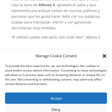
caso la tomo de
Alfonzo X
, apodado el sabio y que
representa una actitud común de muchos políticos y
personas que les gusta hacer daño con sus palabras,
usadas para manipular, mentir y con ganancias
secundarias muy medidas.
“El cántaro cuanto más vacío, más ruido hace”, Alfonzo X
Manage Cookie Consent
Submit a Comment
To provide the best experiences, we use technologies like cookies to
store and/or access device information. Consenting to these technologies
Lo siento, debes estar
conectado
para publicar un
will allow us to process data such as browsing behavior or unique IDs on
this site. Not consenting or withdrawing consent, may adversely affect
comentario.
certain features and functions.
Este sitio usa Akismet para reducir el spam.
Aprende
cómo se procesan los datos de tus comentarios
.
Accept
Deny