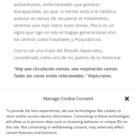
autoinmunes, enfermedades que generan
discapacidad, así que, si hemos visto a la robótica
avanzar en temas de recuperar el movimiento,
veremos aún más sobre estos temas. Piscis es un
signo que rige no solo el bagaje generacional sino
los centros como hospitales y Psiquiátricos.
Cierro con una frase del filósofo Hipócrates,
considerado como uno de los padres de la medicina:
“Hay una circulación común, una respiración común.
Todas las cosas están relacionadas.”
Hipócrates.
Manage Cookie Consent
Submit a Comment
To provide the best experiences, we use technologies like cookies to
store and/or access device information. Consenting to these technologies
Lo siento, debes estar
conectado
para publicar un
will allow us to process data such as browsing behavior or unique IDs on
comentario.
this site. Not consenting or withdrawing consent, may adversely affect
certain features and functions.
Este sitio usa Akismet para reducir el spam.
Aprende