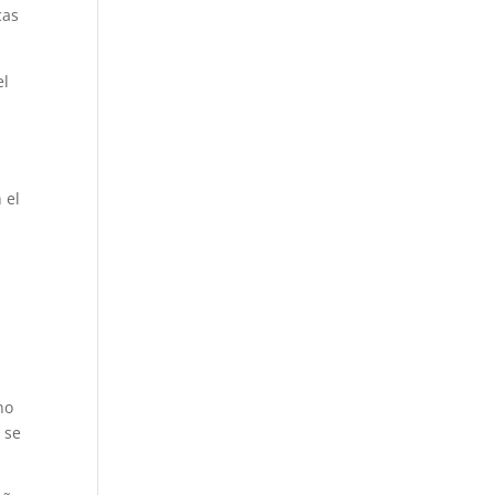
cas
el
 el
no
 se