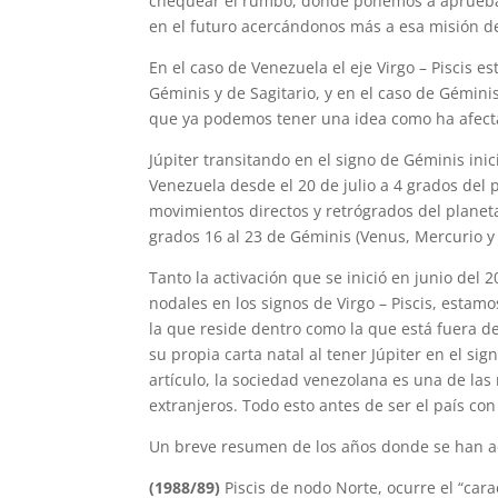
chequear el rumbo, donde ponemos a aprueba 
en el futuro acercándonos más a esa misión de
En el caso de Venezuela el eje Virgo – Piscis 
Géminis y de Sagitario, y en el caso de Gémini
que ya podemos tener una idea como ha afecta
Júpiter transitando en el signo de Géminis ini
Venezuela desde el 20 de julio a 4 grados del p
movimientos directos y retrógrados del planet
grados 16 al 23 de Géminis (Venus, Mercurio y J
Tanto la activación que se inició en junio del 
nodales en los signos de Virgo – Piscis, estam
la que reside dentro como la que está fuera d
su propia carta natal al tener Júpiter en el s
artículo, la sociedad venezolana es una de las 
extranjeros. Todo esto antes de ser el país co
Un breve resumen de los años donde se han acti
(1988/89)
Piscis de nodo Norte, ocurre el “car