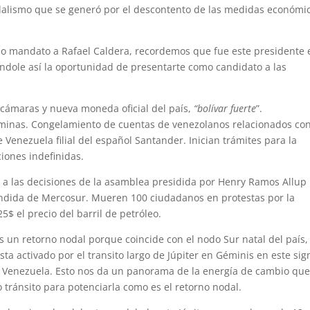
ndalismo que se generó por el descontento de las medidas económi
do mandato a Rafael Caldera, recordemos que fue este presidente 
ándole así la oportunidad de presentarte como candidato a las
ecámaras y nueva moneda oficial del país,
“bolívar fuerte
”.
 minas. Congelamiento de cuentas de venezolanos relacionados con
 Venezuela filial del español Santander. Inician trámites para la
iones indefinidas.
d a las decisiones de la asamblea presidida por Henry Ramos Allup
ndida de Mercosur. Mueren 100 ciudadanos en protestas por la
$ el precio del barril de petróleo.
es un retorno nodal porque coincide con el nodo Sur natal del país,
a activado por el transito largo de Júpiter en Géminis en este sig
e Venezuela. Esto nos da un panorama de la energía de cambio que
 tránsito para potenciarla como es el retorno nodal.