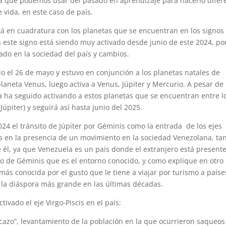
que podemos usar del pasado en aprendizaje para hacerlo difer
 vida, en este caso de país.
está en cuadratura con los planetas que se encuentran en los signos
s este signo está siendo muy activado desde junio de este 2024, por
do en la sociedad del país y cambios.
cio el 26 de mayo y estuvo en conjunción a los planetas natales de
laneta Venus, luego activa a Venus, Júpiter y Mercurio. A pesar de 
a ha seguido activando a estos planetas que se encuentran entre l
úpiter) y seguirá así hasta junio del 2025.
2024 el tránsito de Júpiter por Géminis como la entrada de los ejes
os en la presencia de un movimiento en la sociedad Venezolana, ta
e él, ya que Venezuela es un país donde el extranjero está present
igno de Géminis que es el entorno conocido, y como explique en otro
más conocida por el gusto que le tiene a viajar por turismo a paíse
n la diáspora más grande en las últimas décadas.
vado el eje Virgo-Piscis en el país:
acazo”, levantamiento de la población en la que ocurrieron saqueos