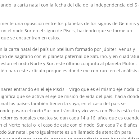
mando la carta natal con la fecha del día de la independencia del 5
lmente una oposición entre los planetas de los signos de Géminis 
on el nodo Sur en el signo de Piscis, haciendo que se forme un
as que se encuentran en estos.
 la carta natal del país un Stellium formado por Júpiter, Venus y
gno de Sagitario con el planeta paternal de Saturno, y en cuadratu
 están el nodo Norte y Sur, este último conjunto al planeta Plutón.
ién para este articulo porque es donde me centrare en el análisis
unares entrando en el eje Piscis – Virgo que es el mismo eje nodal 
ignifica que se activa el eje de misión de vida del país, hacia dond
onal los países también tienen la suya, en el caso del país se
onde pasara el nodo Sur por tránsito y viceversa en Piscis está el 
Los retornos nodales exactos se dan cada 14 a 16 años que es cuand
on el Norte natal o el caso de este con el nodo Sur cada 7 a 8 años
nodo Sur natal, pero igualmente es un llamado de atención para