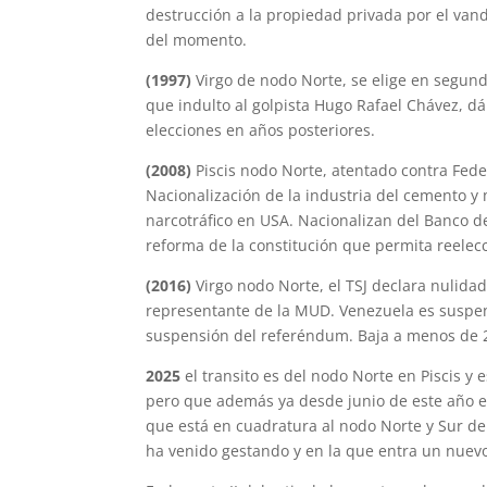
destrucción a la propiedad privada por el va
del momento.
(1997)
Virgo de nodo Norte, se elige en segun
que indulto al golpista Hugo Rafael Chávez, d
elecciones en años posteriores.
(2008)
Piscis nodo Norte, atentado contra Fed
Nacionalización de la industria del cemento y
narcotráfico en USA. Nacionalizan del Banco de
reforma de la constitución que permita reelecc
(2016)
Virgo nodo Norte, el TSJ declara nulida
representante de la MUD. Venezuela es suspe
suspensión del referéndum. Baja a menos de 25
2025
el transito es del nodo Norte en Piscis y 
pero que además ya desde junio de este año est
que está en cuadratura al nodo Norte y Sur d
ha venido gestando y en la que entra un nuevo