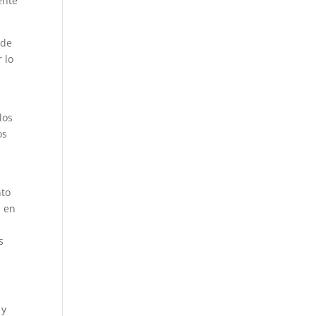
ente
 de
 lo
los
os
nto
e en
s
 y